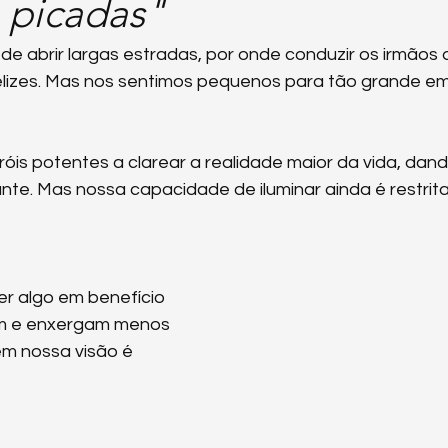
 picadas"
aphorn
Mãe Terra
Arcanjo Gabriel
O Grupo
Salu
e abrir largas estradas, por onde conduzir os irmãos d
felizes. Mas nos sentimos pequenos para tão grande 
istine Day
Saul
Vídeos
Eckhart Tolle
ÉirePort
óis potentes a clarear a realidade maior da vida, dand
nte. Mas nossa capacidade de iluminar ainda é restrita
de Ângelis
r algo em benefício 
m e enxergam menos 
m nossa visão é 