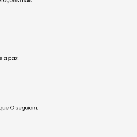
etações mais 
 a paz.
que O seguiam.