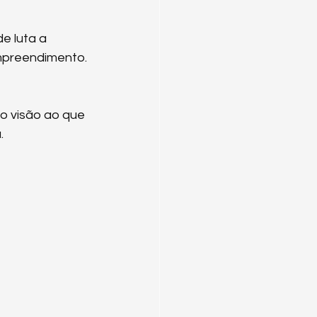
sa
e luta a 
empreendimento.
Mestra Rowena
o visão ao que 
.