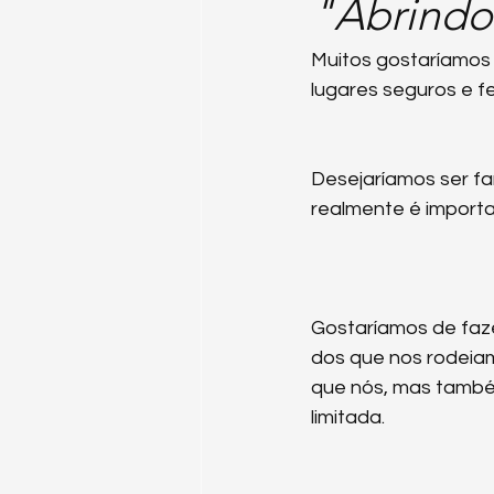
"Abrindo
Emmanuel Dagher
Sharon T
Muitos gostaríamos d
lugares seguros e 
Roberto Pedra de Cristal
Chr
Desejaríamos ser far
realmente é importa
Federação Galática
Joanna 
Gostaríamos de faze
dos que nos rodeia
que nós, mas també
limitada.