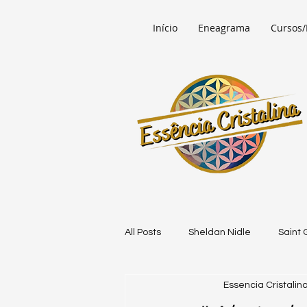
Início
Eneagrama
Cursos/
All Posts
Sheldan Nidle
Saint
Essencia Cristalin
Benjamin Fulford
Sanat Kum