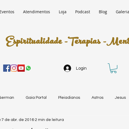
Eventos
Atendimentos
Loja
Podcast
Blog
Galeri
Espiritualidade -Terapias -Mento
Login
 German
Gaia Portal
Pleiadianos
Astros
Jesus
a
7 de abr. de 2016
2 min de leitura
ara
Anjos
Jenny Schiltz
Adamatis
O Conselho