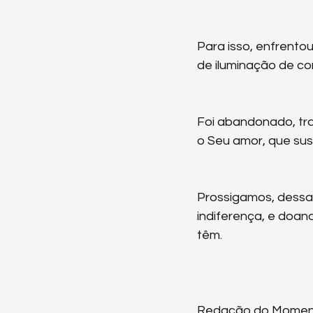
Para isso, enfrento
de iluminação de co
Foi abandonado, tra
o Seu amor, que sus
Prossigamos, dessa
indiferença, e doan
têm.
Redação do Momento 