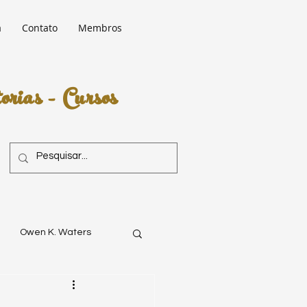
a
Contato
Membros
rias - Cursos
Owen K. Waters
Hilarion
COBRA