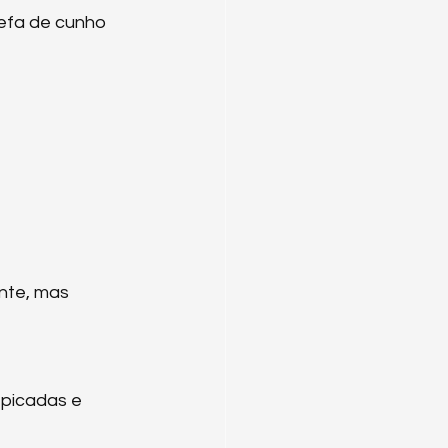
efa de cunho 
nte, mas 
picadas e 