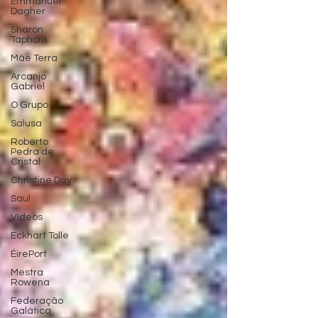
Emmanuel
Dagher
Sharon
Taphorn
Mãe Terra
Arcanjo
Gabriel
O Grupo
Salusa
Roberto
Pedra de
Cristal
Christine Day
Saul
Vídeos
Eckhart Tolle
ÉirePort
Mestra
Rowena
Federação
Galática