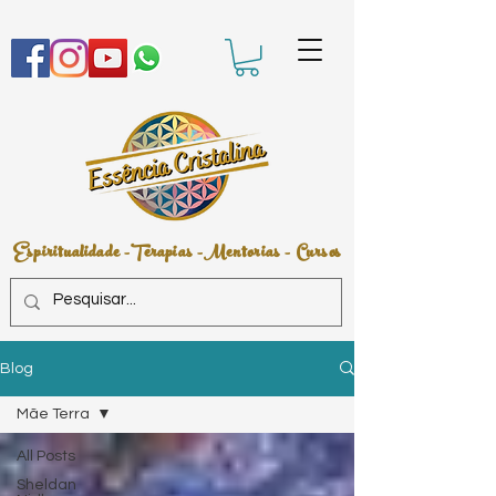
Espiritualidade -Terapias -Mentorias - Cursos
Blog
Mãe Terra
All Posts
Sheldan