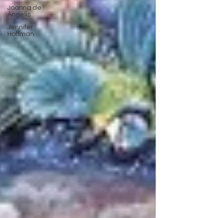
Joanna de
Ângelis
Jennifer
Hoffman