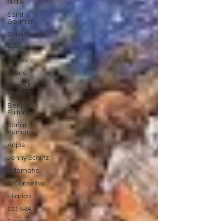
Nidle
Saint
German
Gaia Portal
Pleiadianos
Astros
Jesus
Owen K.
Waters
Benjamin
Fulford
Sanat
Kumara
Anjos
Jenny Schiltz
Adamatis
O Conselho
Hilarion
COBRA