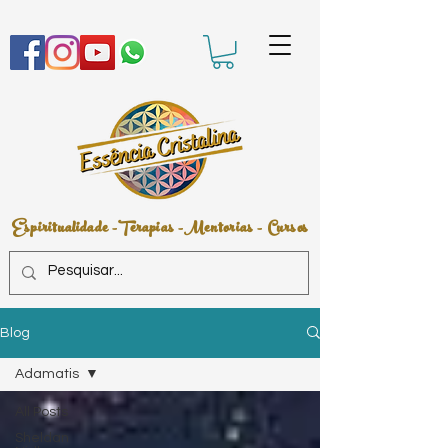
Espiritualidade -Terapias -Mentorias - Cursos
Blog
Adamatis
All Posts
Sheldan