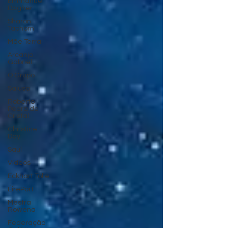
Emmanuel
Dagher
Sharon
Taphorn
Mãe Terra
Arcanjo
Gabriel
O Grupo
Salusa
Roberto
Pedra de
Cristal
Christine
Day
Saul
Vídeos
Eckhart Tolle
ÉirePort
Mestra
Rowena
Federação