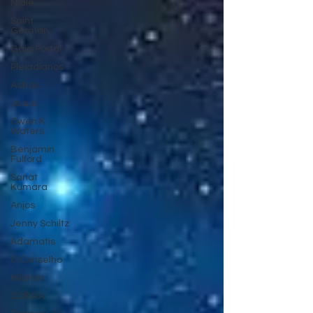
Nidle
Saint
German
Gaia Portal
Pleiadianos
Astros
Jesus
Owen K.
Waters
Benjamin
Fulford
Sanat
Kumara
Anjos
Jenny Schiltz
Adamatis
O Conselho
Hilarion
COBRA