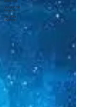
Galática
Joanna de
Ângelis
Jennifer
Hoffman