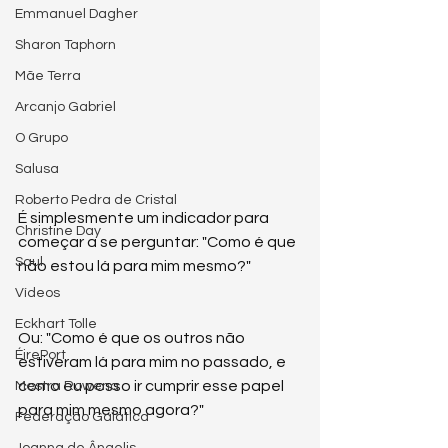
Emmanuel Dagher
Sharon Taphorn
Mãe Terra
Arcanjo Gabriel
O Grupo
Salusa
Roberto Pedra de Cristal
É simplesmente um indicador para 
Christine Day
começar a se perguntar: "Como é que 
Saul
não estou lá para mim mesmo?"
Vídeos
Eckhart Tolle
Ou: "Como é que os outros não 
ÉirePort
estiveram lá para mim no passado, e 
como eu posso ir cumprir esse papel 
Mestra Rowena
para mim mesmo agora?"
Federação Galática
Joanna de Ângelis