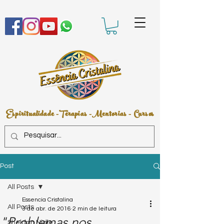
Espiritualidade -Terapias -Mentorias - Cursos
Post
All Posts
Essencia Cristalina
All Posts
3 de abr. de 2016
2 min de leitura
"Problemas nos
Sheldan Nidle