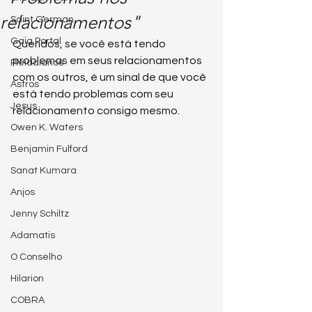
relacionamentos"
Saint German
Gaia Portal
Queridos, se você está tendo 
problemas em seus relacionamentos 
Pleiadianos
com os outros, é um sinal de que você 
Astros
está tendo problemas com seu 
Jesus
relacionamento consigo mesmo.
Owen K. Waters
Benjamin Fulford
Sanat Kumara
Anjos
Jenny Schiltz
Adamatis
O Conselho
Hilarion
COBRA