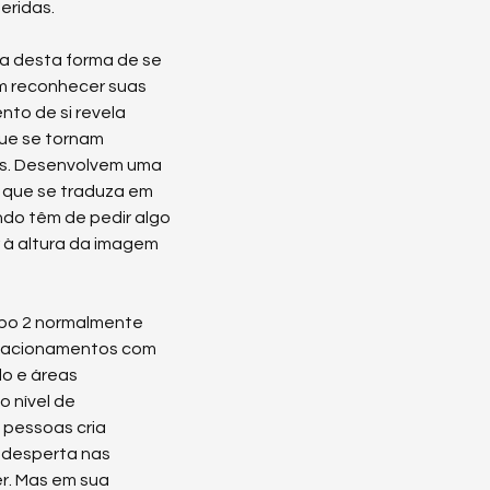
eridas.
a desta forma de se 
em reconhecer suas 
to de si revela 
ue se tornam 
s. Desenvolvem uma 
a que se traduza em 
do têm de pedir algo 
à altura da imagem 
po 2 normalmente 
elacionamentos com 
o e áreas 
o nível de 
pessoas cria 
desperta nas 
r. Mas em sua 