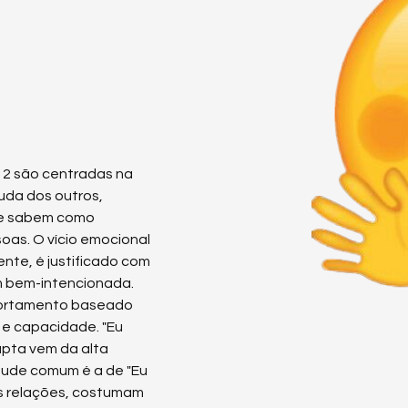
2 são centradas na 
da dos outros, 
ue sabem como 
as. O vício emocional 
ente, é justificado com 
m bem-intencionada. 
ortamento baseado 
 e capacidade. "Eu 
pta vem da alta 
ude comum é a de "Eu 
as relações, costumam 