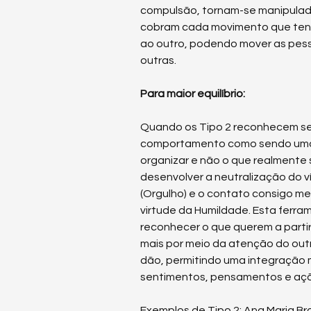
compulsão, tornam-se manipulado
cobram cada movimento que tenh
ao outro, podendo mover as pes
outras.
Para maior equilíbrio:
Quando os Tipo 2 reconhecem se
comportamento como sendo uma 
organizar e não o que realmente 
desenvolver a neutralização do v
(Orgulho) e o contato consigo m
virtude da Humildade. Esta ferram
reconhecer o que querem a partir
mais por meio da atenção do outr
dão, permitindo uma integração 
sentimentos, pensamentos e aç
Exemplos de Tipo 2: Ana Maria Bra