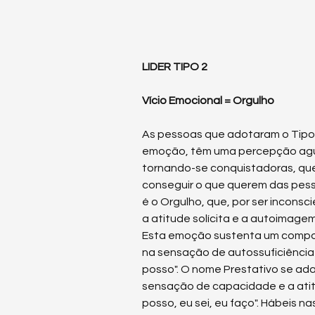
LIDER TIPO 2
Vício Emocional = Orgulho
As pessoas que adotaram o Tipo 
emoção, têm uma percepção agu
tornando-se conquistadoras, q
conseguir o que querem das pesso
é o Orgulho, que, por ser inconsci
a atitude solícita e a autoimage
Esta emoção sustenta um comp
na sensação de autossuficiência
posso". O nome Prestativo se ada
sensação de capacidade e a atit
posso, eu sei, eu faço". Hábeis n