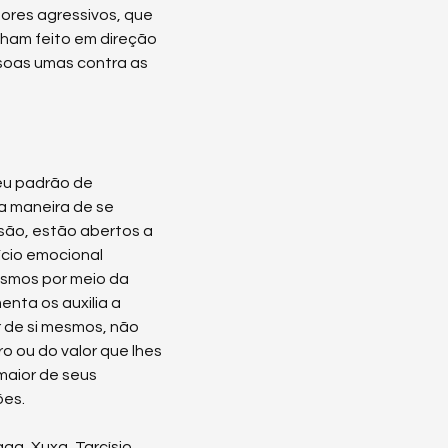
res agressivos, que 
am feito em direção 
soas umas contra as 
u padrão de 
maneira de se 
são, estão abertos a 
ício emocional 
esmos por meio da 
enta os auxilia a 
 de si mesmos, não 
o ou do valor que lhes 
maior de seus 
ões.
ga, Xuxa, Tarcísio 