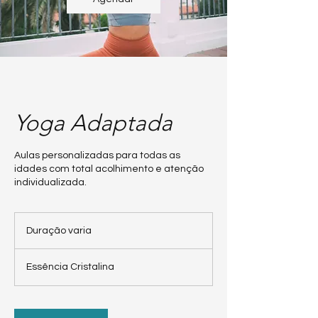
Yoga Adaptada
Aulas personalizadas para todas as
idades com total acolhimento e atenção
individualizada.
Duração varia
D
u
r
Essência Cristalina
a
ç
ã
o