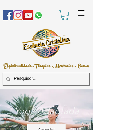
Espiritualidade -Terapias -Mentorias - Cursos
Yoga Adaptada
Agendar