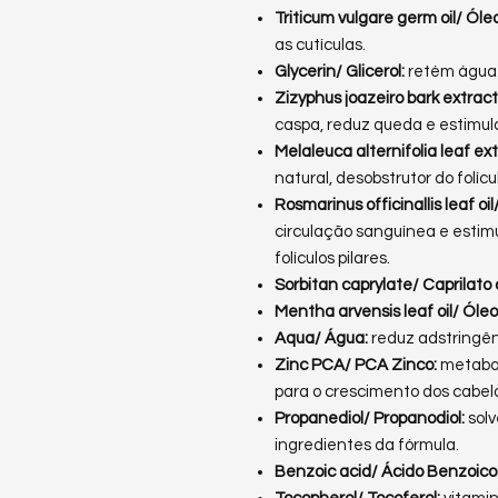
Triticum vulgare germ oil/ Ól
as cutículas.
Glycerin/ Glicerol:
retém água
Zizyphus joazeiro bark extract
caspa, reduz queda e estimul
Melaleuca alternifolia leaf ex
natural, desobstrutor do folícul
Rosmarinus officinallis leaf oi
circulação sanguínea e estim
folículos pilares.
Sorbitan caprylate/ Caprilato
Mentha arvensis leaf oil/ Óle
Aqua/ Água:
reduz adstringên
Zinc PCA/ PCA Zinco:
metabol
para o crescimento dos cabel
Propanediol/ Propanodiol:
sol
ingredientes da fórmula.
Benzoic acid/ Ácido Benzoico