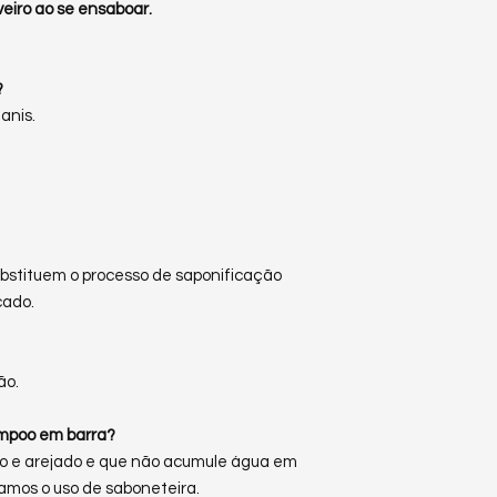
eiro ao se ensaboar.
?
anis.
bstituem o processo de saponificação
cado.
ão.
mpoo em barra?
po e arejado e que não acumule água em
mos o uso de saboneteira.