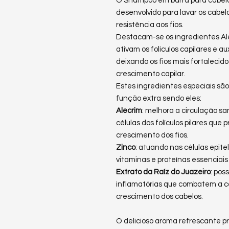
O Shampoo em barra para cabelos
desenvolvido para lavar os cabel
resistência aos fios.
Destacam-se os ingredientes Ale
ativam os folículos capilares e 
deixando os fios mais fortalecid
crescimento capilar.
Estes ingredientes especiais sã
função extra sendo eles:
Alecrim
: melhora a circulação s
células dos folículos pilares qu
crescimento dos fios.
Zinco
: atuando nas células epite
vitaminas e proteínas essenciais
Extrato da Raíz do Juazeiro
: pos
inflamatórias que combatem a c
crescimento dos cabelos.
O delicioso aroma refrescante p