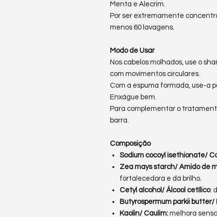
Menta e Alecrim.
Por ser extremamente concentra
menos 60 lavagens.
Modo de Usar
Nos cabelos molhados, use o sh
com movimentos circulares.
Com a espuma formada, use-a par
Enxágue bem.
Para complementar o tratamento
barra.
Composição
Sodium cocoyl isethionate/ Co
Zea mays starch/ Amido de m
fortalecedora e dá brilho.
Cetyl alcohol/ Álcool cetílico
: 
Butyrospermum parkii butter/
Kaolin/ Caulim:
melhora sensor