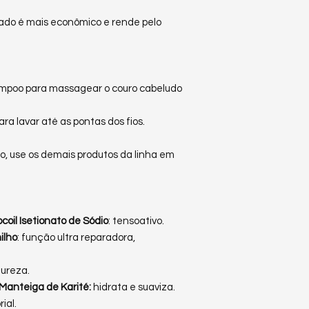
do é mais econômico e rende pelo
ampoo para massagear o couro cabeludo
a lavar até as pontas dos fios.
, use os demais produtos da linha em
coil Isetionato de Sódio
: tensoativo.
ilho
: função ultra reparadora,
dureza.
 Manteiga de Karité:
hidrata e suaviza.
ial.