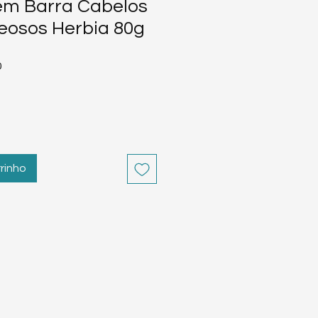
m Barra Cabelos
leosos Herbia 80g
Preço
0
promocional
rinho