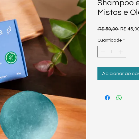
Shampoo e
Mistos e O
Preço
 R$ 50,00 
R$ 45,0
normal
Quantidade
*
Adicionar ao car