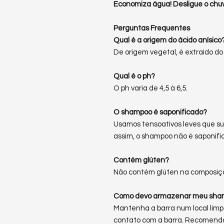
Economiza água! Desligue o chuv
Perguntas Frequentes
Qual é a origem do ácido anísico
De origem vegetal, é extraído do 
Qual é o ph?
O ph varia de 4,5 à 6,5.
O shampoo é saponificado?
Usamos tensoativos leves que su
assim, o shampoo não é saponifi
Contém glúten?
Não contém glúten na composiç
Como devo armazenar meu sha
Mantenha a barra num local lim
contato com a barra. Recomenda