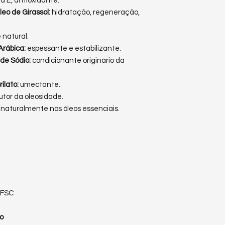
a E, antioxidante.
leo de Girassol:
hidratação, regeneração,
 natural.
Arábica:
espessante e estabilizante.
 de Sódio:
condicionante originário da
rilato:
umectante.
utor da oleosidade.
e naturalmente nos óleos essenciais.
o FSC
o