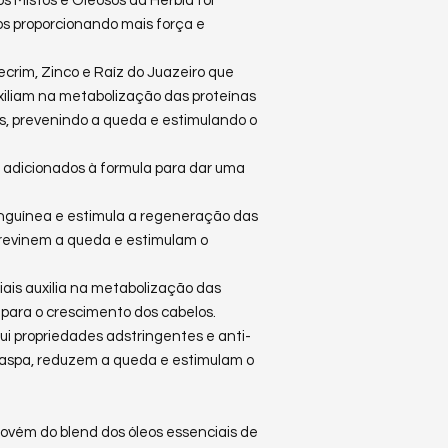
 Mistos e Oleosos da Herbia foi
os proporcionando mais força e
crim, Zinco e Raíz do Juazeiro que
auxiliam na metabolização das proteínas
os, prevenindo a queda e estimulando o
o adicionados à formula para dar uma
anguínea e estimula a regeneração das
e previnem a queda e estimulam o
liais auxilia na metabolização das
 para o crescimento dos cabelos.
sui propriedades adstringentes e anti-
aspa, reduzem a queda e estimulam o
rovém do blend dos óleos essenciais de