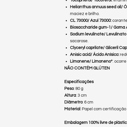
Tocopherol/ Tocoferol:
vitamin
Helianthus annuus seed oil/ Ó
maciez e brilho.
CL 73000/ Azul 73000:
corante
Biosaccharide gum-1/ Goma 
Sodium levulinate/ Levulinato
sacarose.
Clyceryl caprilate/ Gliceril Cap
Anisic acid/ Ácido Anísico:
red
Limonene/ Limoneno*
: ocorr
NÃO CONTÉM GLÚTEN
Especificações
Peso
: 80 g
Altura
: 3 cm
Diâmetro
: 6 cm
Material
: Papel com certificaçã
Embalagem 100% livre de plástic