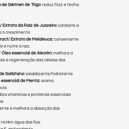
eo de Gérmen de Trigo:
reduz frizz e fecha
.
/ Extrato da Raíz de Juazeiro:
combate a
a o crescimento.
tract/ Extrato de Melaleuca:
conservante
o e nutre a raíz.
l/ Óleo essencial de Alecrim:
melhora a
ula a regeneração das células dos
 de Sorbitano:
solubilizante/hidratante.
o essencial de Menta:
aroma.
cia.
iza vitaminas e proteínas essenciais
os
vente e melhora a absorção dos
:
retêm água dos fios.