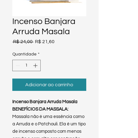
Incenso Banjara
Arruda Masala
Preço
Preço
 R$ 24,00 
R$ 21,60
normal
promocional
Quantidade
*
Adicionar ao carrinho
Incenso Banjara Arruda Masala
BENEFÍCIOS DA MASSALA:
Massala não é uma essência como
a Arruda e o Patchouli. Ela é um tipo
de incenso composto com menos