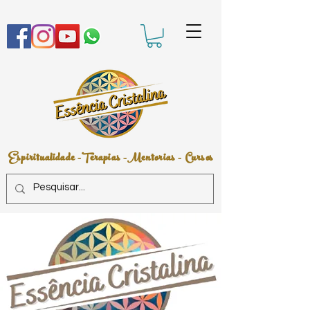
Espiritualidade -Terapias -Mentorias - Cursos