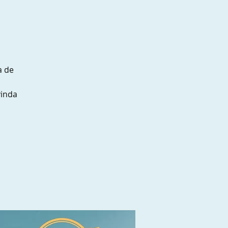
a de
vinda