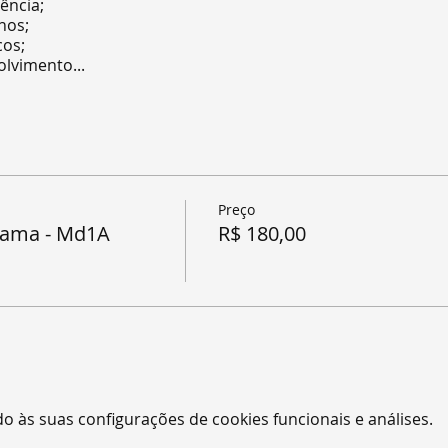
ência;
nos;
os;
lvimento...
Preço
rama - Md1A
R$ 180,00
 às suas configurações de cookies funcionais e análises.