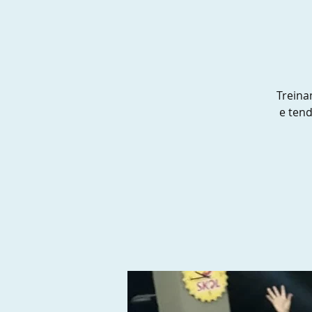
Treina
e ten