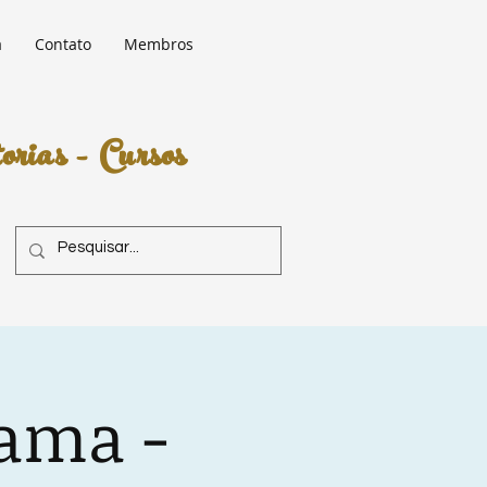
a
Contato
Membros
rias - Cursos
rama -