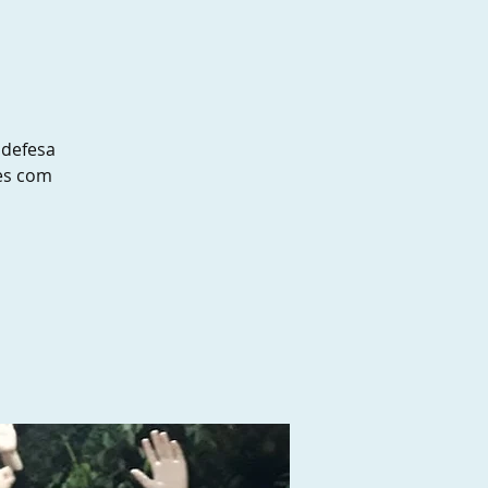
 defesa
es com