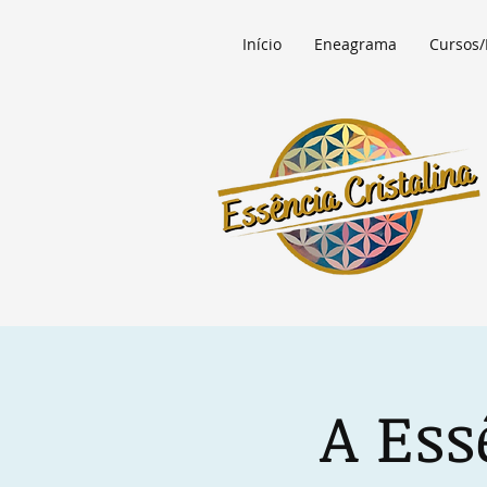
Início
Eneagrama
Cursos/
A Ess