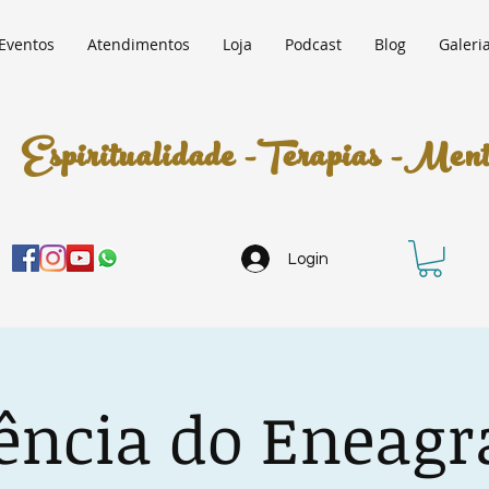
Eventos
Atendimentos
Loja
Podcast
Blog
Galeri
Espiritualidade -Terapias -Mento
Login
ência do Eneag