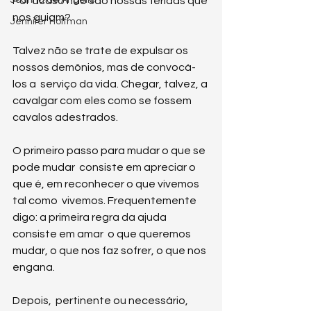
Por acaso não são nossas feridas que 
nos guiam?
Jennifer Hoffman
Talvez não se trate de expulsar os 
nossos demônios, mas de convocá-
los a  serviço da vida. Chegar, talvez, a 
cavalgar com eles como se fossem  
cavalos adestrados.
O primeiro passo para mudar o que se 
pode mudar  consiste em apreciar o 
que é, em reconhecer o que vivemos 
tal como  vivemos. Frequentemente 
digo: a primeira regra da ajuda 
consiste em amar  o que queremos 
mudar, o que nos faz sofrer, o que nos 
engana.
Depois,  pertinente ou necessário, 