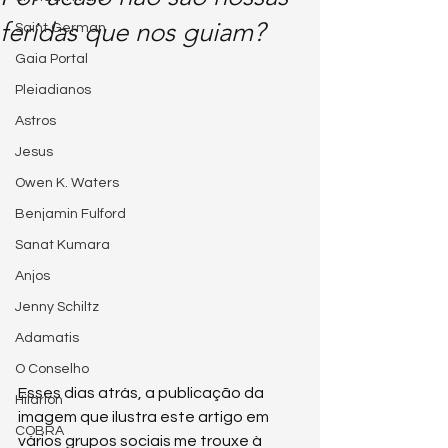
feridas que nos guiam?
Saint German
Gaia Portal
Pleiadianos
Astros
Jesus
Owen K. Waters
Benjamin Fulford
Sanat Kumara
Anjos
Jenny Schiltz
Adamatis
O Conselho
Esses dias atrás, a publicação da 
Hilarion
imagem que ilustra este artigo em 
COBRA
vários grupos sociais me trouxe à 