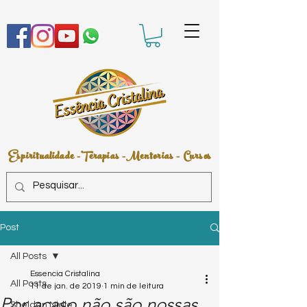
Espiritualidade -Terapias -Mentorias - Cursos
Post
All Posts
Essencia Cristalina
All Posts
11 de jan. de 2019
1 min de leitura
Por acaso não são nossas
Sheldan Nidle