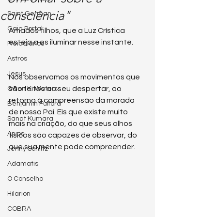
consciência"
Saint German
Gaia Portal
Amados filhos, que a Luz Crística 
esteja a os iluminar nesse instante. 
Pleiadianos
Astros
Jesus
Nós observamos os movimentos que 
são feitos ao seu despertar, ao 
Owen K. Waters
retorno à compreensão da morada 
Benjamin Fulford
de nosso Pai. Eis que existe muito 
Sanat Kumara
mais na criação, do que seus olhos 
Anjos
físicos são capazes de observar, do 
que sua mente pode compreender. 
Jenny Schiltz
Adamatis
O Conselho
Hilarion
COBRA