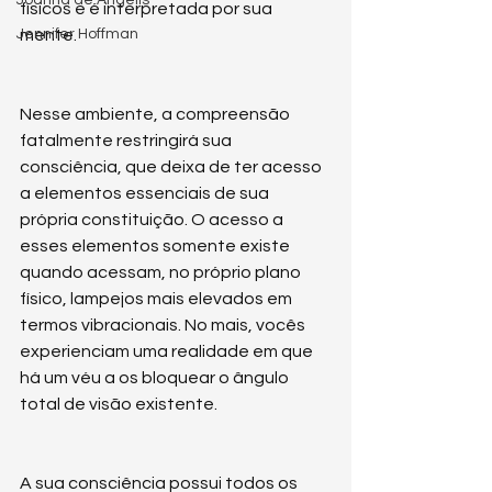
físicos e é interpretada por sua 
Jennifer Hoffman
mente. 
Nesse ambiente, a compreensão 
fatalmente restringirá sua 
consciência, que deixa de ter acesso 
a elementos essenciais de sua 
própria constituição. O acesso a 
esses elementos somente existe 
quando acessam, no próprio plano 
físico, lampejos mais elevados em 
termos vibracionais. No mais, vocês 
experienciam uma realidade em que 
há um véu a os bloquear o ângulo 
total de visão existente. 
A sua consciência possui todos os 