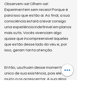
Observem-se! Olhem-se! 
Experimentem sem receio! Porque é 
para isso que estão aí. Ao final, a sua 
consciência estará a levar consigo 
uma experiência indefinível em planos 
mais sutis. Vocês vivenciam algo 
quase que incompreensível àqueles 
que estão desse lado do véu e, por 
isso, geram tanta atenção. 
Então, usufruam desse momento 
único de sua existência, pois ele terá 
muito a os acrescentar. A sua alma 
anseia por essa coragem, por essa 
experimentação. Esqueçam tudo o 
mais e vivam na plenitude de seus 
sentidos físicos, deem seu melhor, 
pois, em breve, vocês verão os 